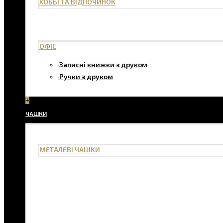
ХОББІ ТА ВІДПОЧИНОК
ОФІС
Записні книжки з друком
Ручки з друком
+
ЧАШКИ
МЕТАЛЕВІ ЧАШКИ