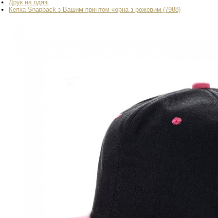
Друк на одязі
Кепка Snapback з Вашим принтом чорна з рожевим (7988)