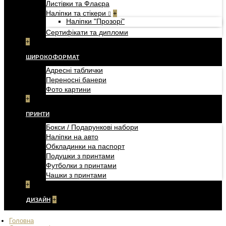
Листівки та Флаєра
Наліпки та стікери
+
Наліпки "Прозорі"
Сертифікати та дипломи
+
ШИРОКОФОРМАТ
Адресні таблички
Переносні банери
Фото картини
+
ПРИНТИ
Бокси / Подарункові набори
Наліпки на авто
Обкладинки на паспорт
Подушки з принтами
Футболки з принтами
Чашки з принтами
+
ДИЗАЙН
+
Головна