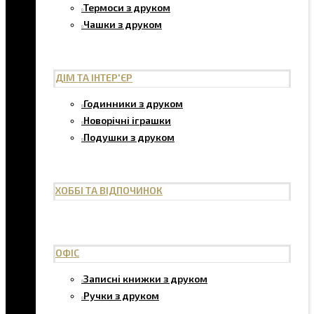
Термоси з друком
Чашки з друком
ДІМ ТА ІНТЕР'ЄР
Годинники з друком
Новорічні іграшки
Подушки з друком
ХОББІ ТА ВІДПОЧИНОК
ОФІС
Записні книжки з друком
Ручки з друком