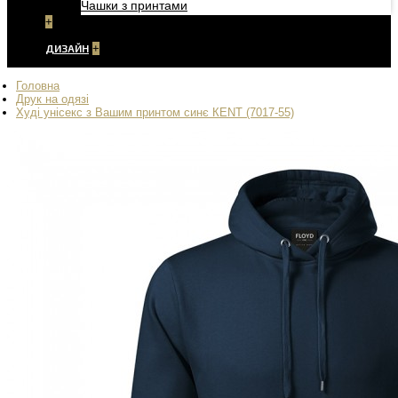
Чашки з принтами
+
ДИЗАЙН
+
Головна
Друк на одязі
Худі унісекс з Вашим принтом синє КENT (7017-55)