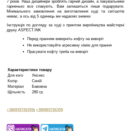
7 років. Наші дизайнери зроблять гарний дизайн, а пакувальники
гарненько все спакують. Вам залишиться лише подарувати.
Мінімального замовлення на виготовлення худі та світшотів
немає, а ось від 5 одиниць ми надаємо знижки.
Інструкція по догляду за худі з принтом виробництва майстерні
друку ASPECT.INK
Перед пранням виверніть кофту на виворіт
Не використовуйте агресивну хімію для прання
Прасувати кофту треба на виворіт
Характеристики товару
Для кого
Унісекс
Колір
Синій
Матеріал
Бавовна
Щільність
280 гр.
+380935726359
;
+380965726359