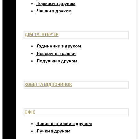
Термоси з друком
Чашки з друком
ДІМ ТА ІНТЕР'ЄР
Годинники з друком
Новорічні іграшки
Подушки з друком
ХОББІ ТА ВІДПОЧИНОК
ОФІС
Записні книжки з друком
Ручки з друком