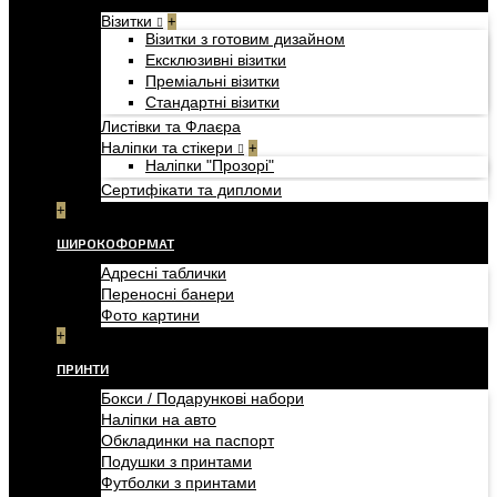
Візитки
+
Візитки з готовим дизайном
Ексклюзивні візитки
Преміальні візитки
Стандартні візитки
Листівки та Флаєра
Наліпки та стікери
+
Наліпки "Прозорі"
Сертифікати та дипломи
+
ШИРОКОФОРМАТ
Адресні таблички
Переносні банери
Фото картини
+
ПРИНТИ
Бокси / Подарункові набори
Наліпки на авто
Обкладинки на паспорт
Подушки з принтами
Футболки з принтами