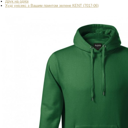
Друк на одязі
Худі унісекс з Вашим принтом зелене КENT (7017-06)