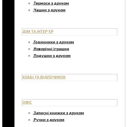
Термоси з друком
Чашки з друком
ДІМ ТА ІНТЕР'ЄР
Годинники з друком
Новорічні іграшки
Подушки з друком
ХОББІ ТА ВІДПОЧИНОК
ОФІС
Записні книжки з друком
Ручки з друком