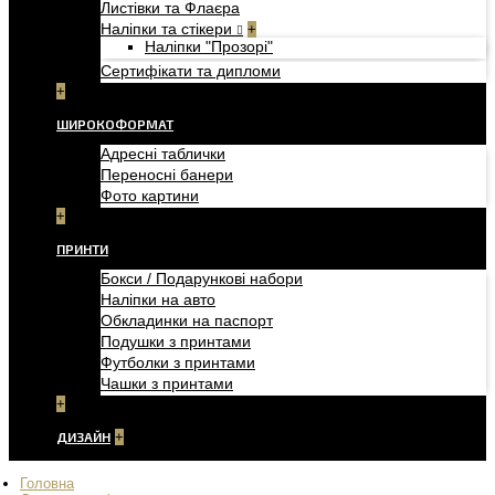
Листівки та Флаєра
Наліпки та стікери
+
Наліпки "Прозорі"
Сертифікати та дипломи
+
ШИРОКОФОРМАТ
Адресні таблички
Переносні банери
Фото картини
+
ПРИНТИ
Бокси / Подарункові набори
Наліпки на авто
Обкладинки на паспорт
Подушки з принтами
Футболки з принтами
Чашки з принтами
+
ДИЗАЙН
+
Головна