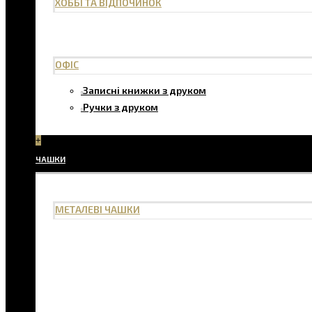
ХОББІ ТА ВІДПОЧИНОК
ОФІС
Записні книжки з друком
Ручки з друком
+
ЧАШКИ
МЕТАЛЕВІ ЧАШКИ