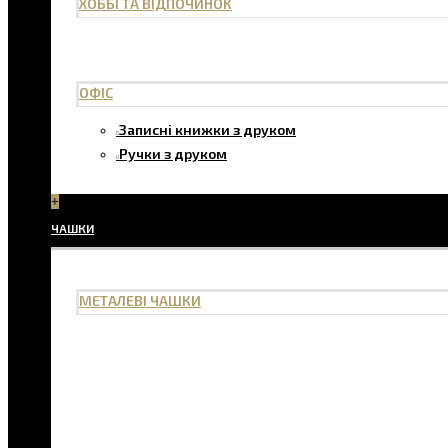
ХОББІ ТА ВІДПОЧИНОК
ОФІС
Записні книжки з друком
Ручки з друком
+
ЧАШКИ
МЕТАЛЕВІ ЧАШКИ