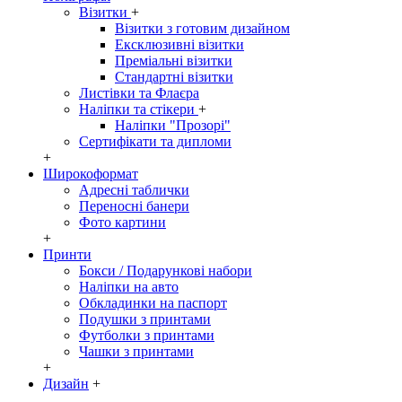
Візитки
+
Візитки з готовим дизайном
Ексклюзивні візитки
Преміальні візитки
Стандартні візитки
Листівки та Флаєра
Наліпки та стікери
+
Наліпки "Прозорі"
Сертифікати та дипломи
+
Широкоформат
Адресні таблички
Переносні банери
Фото картини
+
Принти
Бокси / Подарункові набори
Наліпки на авто
Обкладинки на паспорт
Подушки з принтами
Футболки з принтами
Чашки з принтами
+
Дизайн
+