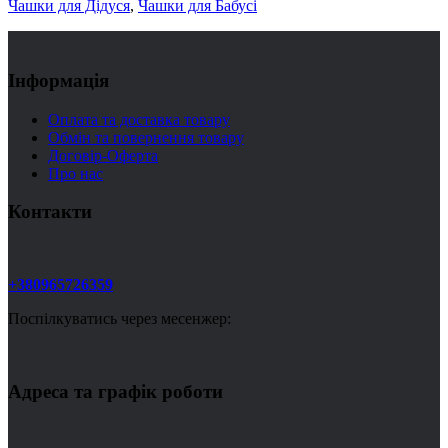
Чашки для Дідуся
,
Чашки для Бабусі
Інформація
Оплата та доставка товару
Обмін та повернення товару
Договір-Оферта
Про нас
Контакти
+380965726359
Поспілкуватись через месенжер:
Адреса та графік роботи