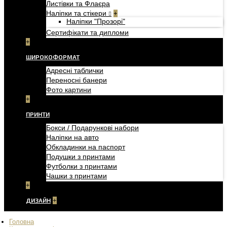
Листівки та Флаєра
Наліпки та стікери
+
Наліпки "Прозорі"
Сертифікати та дипломи
+
ШИРОКОФОРМАТ
Адресні таблички
Переносні банери
Фото картини
+
ПРИНТИ
Бокси / Подарункові набори
Наліпки на авто
Обкладинки на паспорт
Подушки з принтами
Футболки з принтами
Чашки з принтами
+
ДИЗАЙН
+
Головна