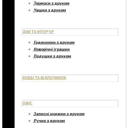
Термоси з друком
Чашки з друком
ДІМ ТА ІНТЕР'ЄР
Годинники з друком
Новорічні іграшки
Подушки з друком
ХОББІ ТА ВІДПОЧИНОК
ОФІС
Записні книжки з друком
Ручки з друком