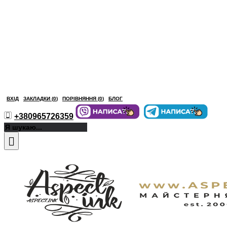
ВХІД
ЗАКЛАДКИ (
0
)
ПОРІВНЯННЯ (
0
)
БЛОГ
+380965726359