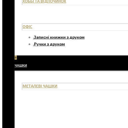
ХОББІ ТА ВІДПОЧИНОК
ОФІС
Записні книжки з друком
Ручки з друком
+
ЧАШКИ
МЕТАЛЕВІ ЧАШКИ