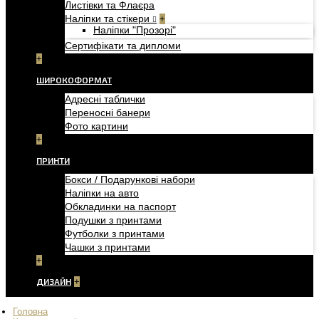
Листівки та Флаєра
Наліпки та стікери
+
Наліпки "Прозорі"
Сертифікати та дипломи
+
ШИРОКОФОРМАТ
Адресні таблички
Переносні банери
Фото картини
+
ПРИНТИ
Бокси / Подарункові набори
Наліпки на авто
Обкладинки на паспорт
Подушки з принтами
Футболки з принтами
Чашки з принтами
+
ДИЗАЙН
+
Головна