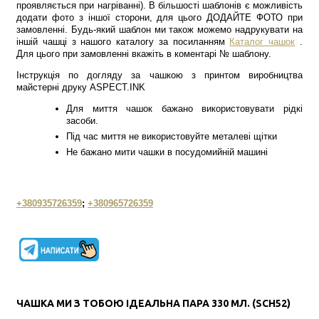
проявляється при нагріванні). В більшості шаблонів є можливість
додати фото з іншої сторони, для цього ДОДАЙТЕ ФОТО при
замовленні. Будь-який шаблон ми також можемо надрукувати на
іншій чашці з нашого каталогу за посиланням
Каталог чашок
.
Для цього при замовленні вкажіть в коментарі № шаблону.
Інструкція по догляду за чашкою з принтом виробництва
майстерні друку ASPECT.INK
Для миття чашок бажано використовувати рідкі
засоби.
Під час миття не використовуйте металеві щітки
Не бажано мити чашки в посудомийній машині
+380935726359
;
+380965726359
ЧАШКА МИ З ТОБОЮ ІДЕАЛЬНА ПАРА 330 МЛ. (SCH52)