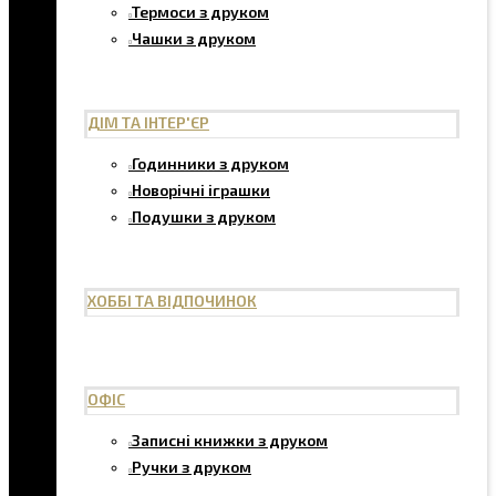
Термоси з друком
Чашки з друком
ДІМ ТА ІНТЕР'ЄР
Годинники з друком
Новорічні іграшки
Подушки з друком
ХОББІ ТА ВІДПОЧИНОК
ОФІС
Записні книжки з друком
Ручки з друком