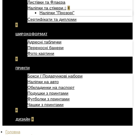
Листівки та Флаєра
Наліпки та стікери
+
Наліпки "Прозорі"
Сертифікати та дипломи
+
ШИРОКОФОРМАТ
Адресні таблички
Переносні банери
Фото картини
+
ПРИНТИ
Бокси / Подарункові набори
Наліпки на авто
Обкладинки на паспорт
Подушки з принтами
Футболки з принтами
Чашки з принтами
+
ДИЗАЙН
+
Головна