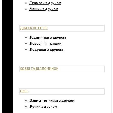
Термоси з друком
Чашки з друком
ДІМ ТА ІНТЕР'ЄР
Годинники з друком
Новорічні іграшки
Подушки з друком
ХОББІ ТА ВІДПОЧИНОК
ОФІС
Записні книжки з друком
Ручки з друком