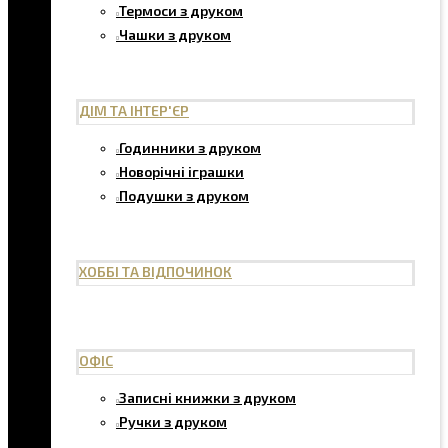
Термоси з друком
Чашки з друком
ДІМ ТА ІНТЕР'ЄР
Годинники з друком
Новорічні іграшки
Подушки з друком
ХОББІ ТА ВІДПОЧИНОК
ОФІС
Записні книжки з друком
Ручки з друком