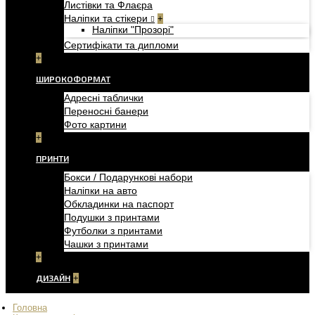
Листівки та Флаєра
Наліпки та стікери
+
Наліпки "Прозорі"
Сертифікати та дипломи
+
ШИРОКОФОРМАТ
Адресні таблички
Переносні банери
Фото картини
+
ПРИНТИ
Бокси / Подарункові набори
Наліпки на авто
Обкладинки на паспорт
Подушки з принтами
Футболки з принтами
Чашки з принтами
+
ДИЗАЙН
+
Головна