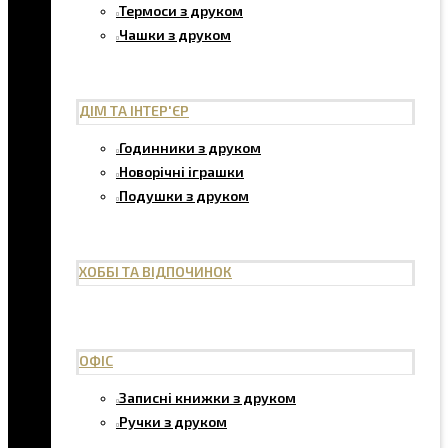
Термоси з друком
Чашки з друком
ДІМ ТА ІНТЕР'ЄР
Годинники з друком
Новорічні іграшки
Подушки з друком
ХОББІ ТА ВІДПОЧИНОК
ОФІС
Записні книжки з друком
Ручки з друком