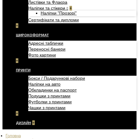
Листівки та Флаєра
Наліпки та стікери
+
Наліпки "Прозорі"
Сертифікати та дипломи
+
ШИРОКОФОРМАТ
Адресні таблички
Переносні банери
Фото картини
+
ПРИНТИ
Бокси / Подарункові набори
Наліпки на авто
Обкладинки на паспорт
Подушки з принтами
Футболки з принтами
Чашки з принтами
+
ДИЗАЙН
+
Головна