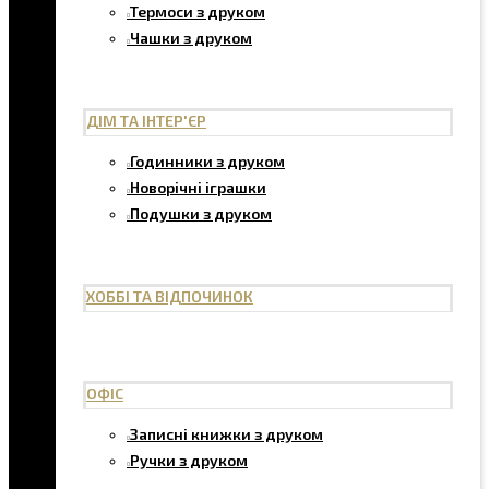
Термоси з друком
Чашки з друком
ДІМ ТА ІНТЕР'ЄР
Годинники з друком
Новорічні іграшки
Подушки з друком
ХОББІ ТА ВІДПОЧИНОК
ОФІС
Записні книжки з друком
Ручки з друком