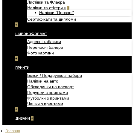
Листівки та Флаєра
Наліпки та стікери
+
Наліпки "Прозорі"
Сертифікати та дипломи
+
ШИРОКОФОРМАТ
Адресні таблички
Переносні банери
Фото картини
+
ПРИНТИ
Бокси / Подарункові набори
Наліпки на авто
Обкладинки на паспорт
Подушки з принтами
Футболки з принтами
Чашки з принтами
+
ДИЗАЙН
+
Головна