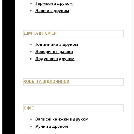
Термоси з друком
Чашки з друком
ДІМ ТА ІНТЕР'ЄР
Годинники з друком
Новорічні іграшки
Подушки з друком
ХОББІ ТА ВІДПОЧИНОК
ОФІС
Записні книжки з друком
Ручки з друком