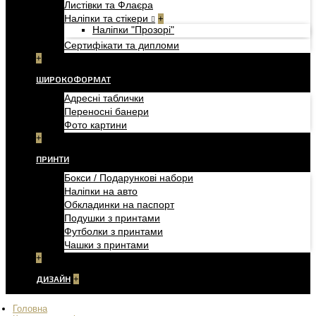
Листівки та Флаєра
Наліпки та стікери
+
Наліпки "Прозорі"
Сертифікати та дипломи
+
ШИРОКОФОРМАТ
Адресні таблички
Переносні банери
Фото картини
+
ПРИНТИ
Бокси / Подарункові набори
Наліпки на авто
Обкладинки на паспорт
Подушки з принтами
Футболки з принтами
Чашки з принтами
+
ДИЗАЙН
+
Головна