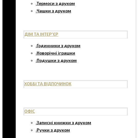
Термоси з друком
Чашки з друком
ДІМ ТА ІНТЕР'ЄР
Годинники з друком
Новорічні іграшки
Подушки з друком
ХОББІ ТА ВІДПОЧИНОК
ОФІС
Записні книжки з друком
Ручки з друком