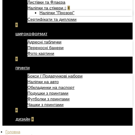
Листівки та Флаєра
Наліпки та стікери
+
Наліпки "Прозорі"
Сертифікати та дипломи
+
ШИРОКОФОРМАТ
Адресні таблички
Переносні банери
Фото картини
+
ПРИНТИ
Бокси / Подарункові набори
Наліпки на авто
Обкладинки на паспорт
Подушки з принтами
Футболки з принтами
Чашки з принтами
+
ДИЗАЙН
+
Головна