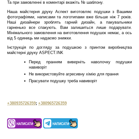
Та при замовленні в коментарі вкажіть № шаблону.
Наша майстерня друку Аспект виготовляє подушки з Вашими
фотографіями, написами та логотипами вже більше ніж 7 років.
Наші дизайнери зроблять гарний дизайн, а пакувальники
гарненько все спакують. Вам залишиться лише подарувати.
Мінімального замовлення на виготовлення подушок немає, а ось
від 5 одиниць ми надаємо знижки.
Інструкція по догляду за подушкою з принтом виробництва
майстерні друку ASPECT.INK
Перед пранням виверніть наволочку подушки
навиворіт
Не використовуйте агресивну хімію для прання
Прасувати подушку треба навиворіт
+380935726359
;
+380965726359