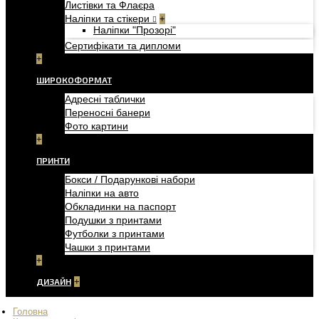
Листівки та Флаєра
Наліпки та стікери
+
Наліпки "Прозорі"
Сертифікати та дипломи
+
ШИРОКОФОРМАТ
Адресні таблички
Переносні банери
Фото картини
+
ПРИНТИ
Бокси / Подарункові набори
Наліпки на авто
Обкладинки на паспорт
Подушки з принтами
Футболки з принтами
Чашки з принтами
+
ДИЗАЙН
+
Головна