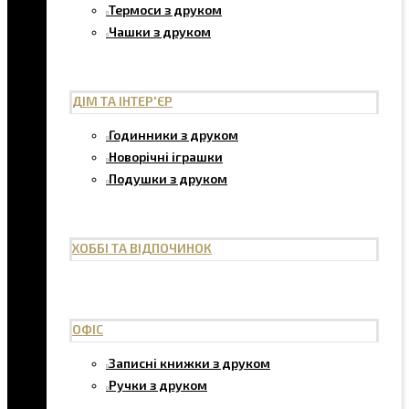
Термоси з друком
Чашки з друком
ДІМ ТА ІНТЕР'ЄР
Годинники з друком
Новорічні іграшки
Подушки з друком
ХОББІ ТА ВІДПОЧИНОК
ОФІС
Записні книжки з друком
Ручки з друком