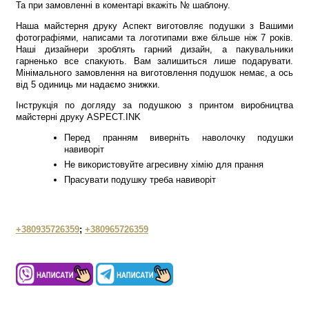
Та при замовленні в коментарі вкажіть № шаблону.
Наша майстерня друку Аспект виготовляє подушки з Вашими
фотографіями, написами та логотипами вже більше ніж 7 років.
Наші дизайнери зроблять гарний дизайн, а пакувальники
гарненько все спакують. Вам залишиться лише подарувати.
Мінімального замовлення на виготовлення подушок немає, а ось
від 5 одиниць ми надаємо знижки.
Інструкція по догляду за подушкою з принтом виробництва
майстерні друку ASPECT.INK
Перед пранням виверніть наволочку подушки
навиворіт
Не використовуйте агресивну хімію для прання
Прасувати подушку треба навиворіт
+380935726359
;
+380965726359