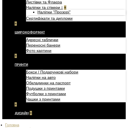
Листівки та Флаєра
Наліпки та стікери
+
Наліпки "Прозорі"
Сертифікати та дипломи
+
ШИРОКОФОРМАТ
Адресні таблички
Переносні банери
Фото картини
+
ПРИНТИ
Бокси / Подарункові набори
Наліпки на авто
Обкладинки на паспорт
Подушки з принтами
Футболки з принтами
Чашки з принтами
+
ДИЗАЙН
+
Головна