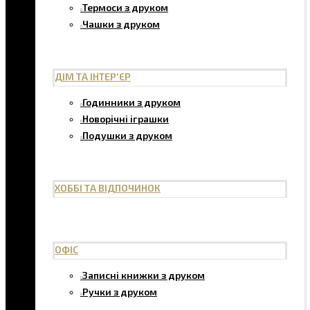
Термоси з друком
Чашки з друком
ДІМ ТА ІНТЕР'ЄР
Годинники з друком
Новорічні іграшки
Подушки з друком
ХОББІ ТА ВІДПОЧИНОК
ОФІС
Записні книжки з друком
Ручки з друком