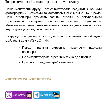
Та при замовленні в коментарі вкажіть № шаблону.
Наша майстерня друку Аспект виготовляє подушки з Вашими
фотографіями, написами та логотипами вже більше ніж 7 років.
Наші дизайнери зроблять гарний дизайн, а пакувальники
гарненько все спакують. Вам залишиться лише подарувати.
Мінімального замовлення на виготовлення подушок немає, а ось
від 5 одиниць ми надаємо знижки.
Інструкція по догляду за подушкою з принтом виробництва
майстерні друку ASPECT.INK
Перед пранням виверніть наволочку подушки
навиворіт
Не використовуйте агресивну хімію для прання
Прасувати подушку треба навиворіт
+380935726359
;
+380965726359