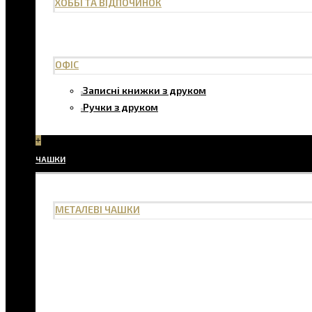
ХОББІ ТА ВІДПОЧИНОК
ОФІС
Записні книжки з друком
Ручки з друком
+
ЧАШКИ
МЕТАЛЕВІ ЧАШКИ