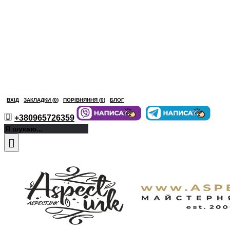
ВХІД
ЗАКЛАДКИ (
0
)
ПОРІВНЯННЯ (
0
)
БЛОГ
+380965726359