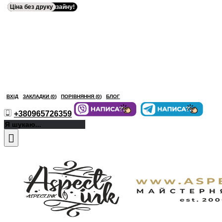
Ціна без друку
Без вартості дизайну!
Ціна без друку
ВХІД
ЗАКЛАДКИ (
0
)
ПОРІВНЯННЯ (
0
)
БЛОГ
+380965726359