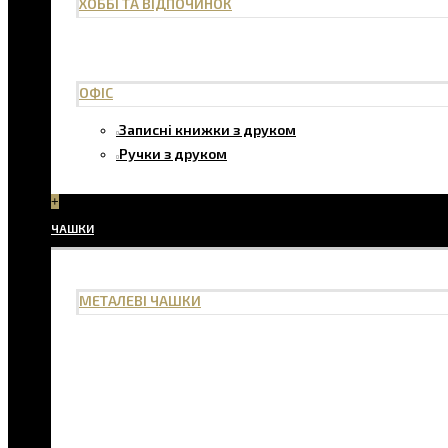
ХОББІ ТА ВІДПОЧИНОК
ОФІС
Записні книжки з друком
Ручки з друком
+
ЧАШКИ
МЕТАЛЕВІ ЧАШКИ