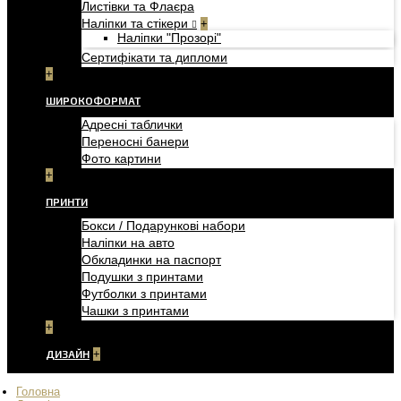
Листівки та Флаєра
Наліпки та стікери
+
Наліпки "Прозорі"
Сертифікати та дипломи
+
ШИРОКОФОРМАТ
Адресні таблички
Переносні банери
Фото картини
+
ПРИНТИ
Бокси / Подарункові набори
Наліпки на авто
Обкладинки на паспорт
Подушки з принтами
Футболки з принтами
Чашки з принтами
+
ДИЗАЙН
+
Головна