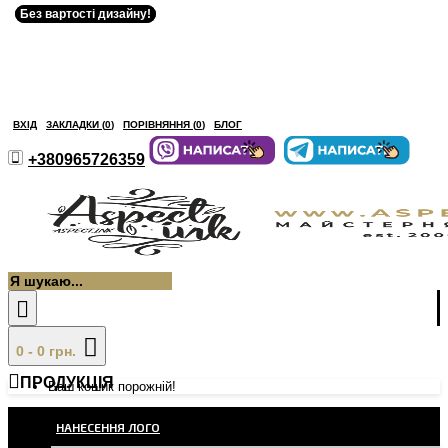
Без вартості дизайну!
Без вартості дизайну!
ВХІД
ЗАКЛАДКИ (
0
)
ПОРІВНЯННЯ (
0
)
БЛОГ
+380965726359
0 - 0 грн.
ПРОДУКЦІЯ
Ваш кошик порожній!
НАНЕСЕННЯ ЛОГО