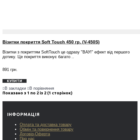
Візитки покриття Soft Touch 450 гр. (V-450S)
Візитки з покриттям SoftTouch це одразу "ВАУ!" ефект від першого
дотику. Це покриття виконує багато ..
891 грн.
КУПИТИ
В закладки
В порівняння
Показано з 1 по 2 із 2 (1 сторінок)
ІНФОРМАЦІЯ
Оплата та доставка товару
Обмін та повернення товару
Договір-Оферта
Про нас