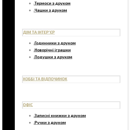
Термоси з друком
Чашки з друком
ДІМ ТА ІНТЕР'ЄР
Годинники з друком
Новорічні іграшки
Подушки з друком
ХОББІ ТА ВІДПОЧИНОК
ОФІС
Записні книжки з друком
Ручки з друком