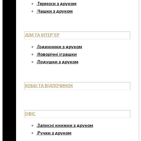
Термоси з друком
Чашки з друком
ДІМ ТА ІНТЕР'ЄР
Годинники з друком
Новорічні іграшки
Подушки з друком
ХОББІ ТА ВІДПОЧИНОК
ОФІС
Записні книжки з друком
Ручки з друком