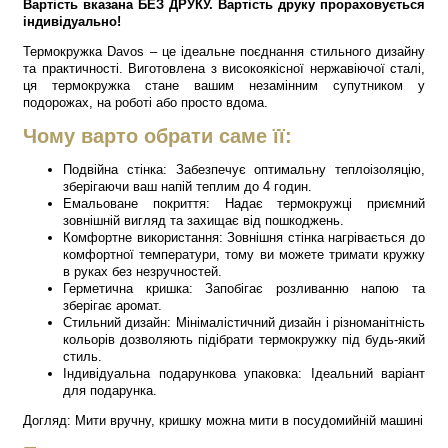
Вартість вказана БЕЗ ДРУКУ. Вартість друку прораховується
індивідуально!
Термокружка Davos – це ідеальне поєднання стильного дизайну
та практичності. Виготовлена з високоякісної нержавіючої сталі,
ця термокружка стане вашим незамінним супутником у
подорожах, на роботі або просто вдома.
Чому варто обрати саме її:
Подвійна стінка: Забезпечує оптимальну теплоізоляцію,
зберігаючи ваш напій теплим до 4 годин.
Емальоване покриття: Надає термокружці приємний
зовнішній вигляд та захищає від пошкоджень.
Комфортне використання: Зовнішня стінка нагрівається до
комфортної температури, тому ви можете тримати кружку
в руках без незручностей.
Герметична кришка: Запобігає розливанню напою та
зберігає аромат.
Стильний дизайн: Мінімалістичний дизайн і різноманітність
кольорів дозволяють підібрати термокружку під будь-який
стиль.
Індивідуальна подарункова упаковка: Ідеальний варіант
для подарунка.
Догляд: Мити вручну, кришку можна мити в посудомийній машині