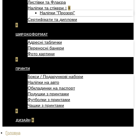
Листівки та Флаєра
Наліпки та стікери
+
Наліпки "Прозорі"
Сертифікати та дипломи
+
ШИРОКОФОРМАТ
Адресні таблички
Переносні банери
Фото картини
+
ПРИНТИ
Бокси / Подарункові набори
Наліпки на авто
Обкладинки на паспорт
Подушки з принтами
Футболки з принтами
Чашки з принтами
+
ДИЗАЙН
+
Головна