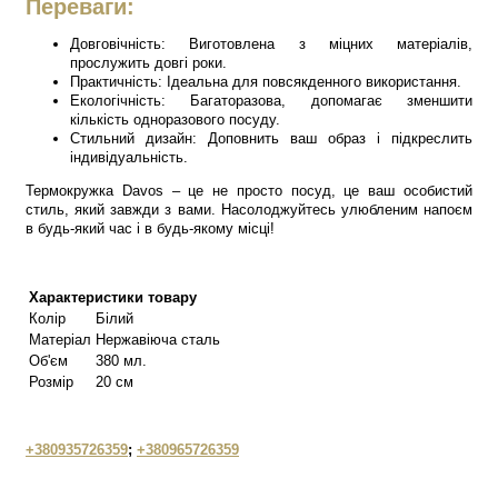
Переваги:
Довговічність: Виготовлена з міцних матеріалів,
прослужить довгі роки.
Практичність: Ідеальна для повсякденного використання.
Екологічність: Багаторазова, допомагає зменшити
кількість одноразового посуду.
Стильний дизайн: Доповнить ваш образ і підкреслить
індивідуальність.
Термокружка Davos – це не просто посуд, це ваш особистий
стиль, який завжди з вами. Насолоджуйтесь улюбленим напоєм
в будь-який час і в будь-якому місці!
Характеристики товару
Колір
Білий
Матеріал
Нержавіюча сталь
Об'єм
380 мл.
Розмір
20 см
+380935726359
;
+380965726359