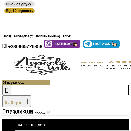
Ціна без друку
Від 10 одиниць.
ВХІД
ЗАКЛАДКИ (
0
)
ПОРІВНЯННЯ (
0
)
БЛОГ
+380965726359
0 - 0 грн.
ПРОДУКЦІЯ
Ваш кошик порожній!
НАНЕСЕННЯ ЛОГО