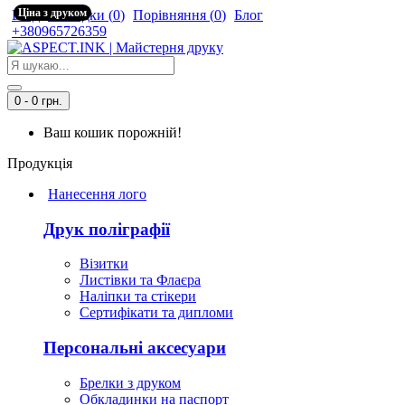
Ціна з друком
Вхід
Закладки (
0
)
Порівняння (
0
)
Блог
+380965726359
0 - 0 грн.
Ваш кошик порожній!
Продукція
Нанесення лого
Друк поліграфії
Візитки
Листівки та Флаєра
Наліпки та стікери
Сертифікати та дипломи
Персональні аксесуари
Брелки з друком
Обкладинки на паспорт