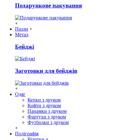
Подарункове пакування
+
Пазли
+
Метал
Бейджі
Заготовки для бейджів
+
Одяг
Кепки з друком
Кофти з друком
Панамки з друком
Фартухи з друком
Футболки з друком
+
Поліграфія
Візитки
+