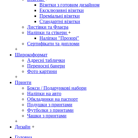
Візитки з готовим дизайном
Ексклюзивні візитки
Преміальні візитки
Стандартні візитки
Листівки та Флаєра
Наліпки та стікери
+
Наліпки "Прозорі"
Сертифікати та дипломи
+
Широкоформат
Адресні таблички
Переносні банери
Фото картини
+
Принти
Бокси / Подарункові набори
Наліпки на авто
Обкладинки на паспорт
Подушки з принтами
Футболки з принтами
Чашки з принтами
+
Дизайн
+
Головна