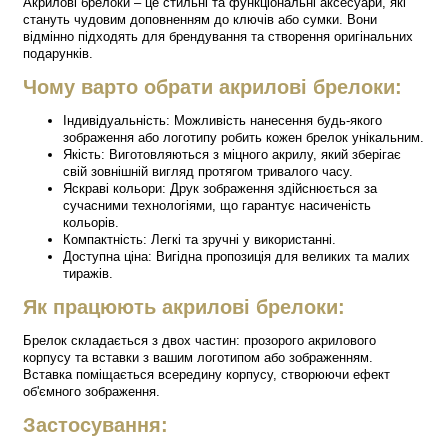
Акрилові брелоки – це стильні та функціональні аксесуари, які
стануть чудовим доповненням до ключів або сумки. Вони
відмінно підходять для брендування та створення оригінальних
подарунків.
Чому варто обрати акрилові брелоки:
Індивідуальність: Можливість нанесення будь-якого
зображення або логотипу робить кожен брелок унікальним.
Якість: Виготовляються з міцного акрилу, який зберігає
свій зовнішній вигляд протягом тривалого часу.
Яскраві кольори: Друк зображення здійснюється за
сучасними технологіями, що гарантує насиченість
кольорів.
Компактність: Легкі та зручні у використанні.
Доступна ціна: Вигідна пропозиція для великих та малих
тиражів.
Як працюють акрилові брелоки:
Брелок складається з двох частин: прозорого акрилового
корпусу та вставки з вашим логотипом або зображенням.
Вставка поміщається всередину корпусу, створюючи ефект
об'ємного зображення.
Застосування: