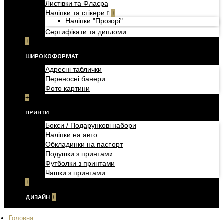
Листівки та Флаєра
Наліпки та стікери
+
Наліпки "Прозорі"
Сертифікати та дипломи
+
ШИРОКОФОРМАТ
Адресні таблички
Переносні банери
Фото картини
+
ПРИНТИ
Бокси / Подарункові набори
Наліпки на авто
Обкладинки на паспорт
Подушки з принтами
Футболки з принтами
Чашки з принтами
+
ДИЗАЙН
+
Головна