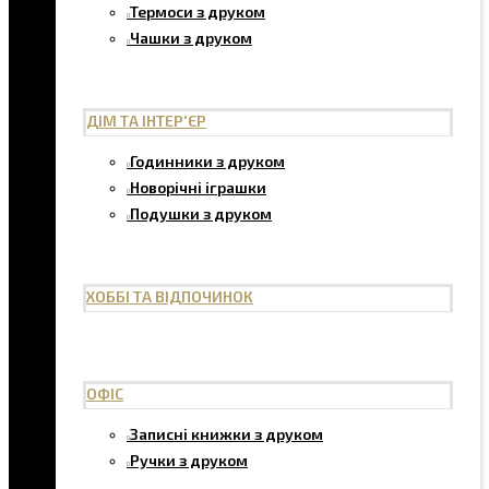
Термоси з друком
Чашки з друком
ДІМ ТА ІНТЕР'ЄР
Годинники з друком
Новорічні іграшки
Подушки з друком
ХОББІ ТА ВІДПОЧИНОК
ОФІС
Записні книжки з друком
Ручки з друком