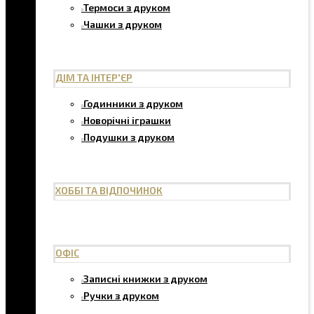
Термоси з друком
Чашки з друком
ДІМ ТА ІНТЕР'ЄР
Годинники з друком
Новорічні іграшки
Подушки з друком
ХОББІ ТА ВІДПОЧИНОК
ОФІС
Записні книжки з друком
Ручки з друком