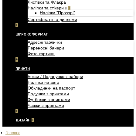
Листівки та Флаєра
Наліпки та стікери
+
Наліпки "Прозорі"
Сертифікати та дипломи
+
ШИРОКОФОРМАТ
Адресні таблички
Переносні банери
Фото картини
+
ПРИНТИ
Бокси / Подарункові набори
Наліпки на авто
Обкладинки на паспорт
Подушки з принтами
Футболки з принтами
Чашки з принтами
+
ДИЗАЙН
+
Головна