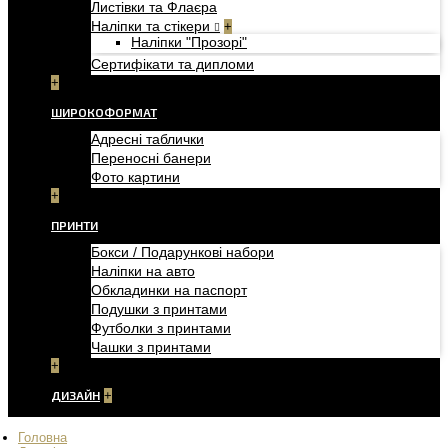
Листівки та Флаєра
Наліпки та стікери
+
Наліпки "Прозорі"
Сертифікати та дипломи
+
ШИРОКОФОРМАТ
Адресні таблички
Переносні банери
Фото картини
+
ПРИНТИ
Бокси / Подарункові набори
Наліпки на авто
Обкладинки на паспорт
Подушки з принтами
Футболки з принтами
Чашки з принтами
+
ДИЗАЙН
+
Головна