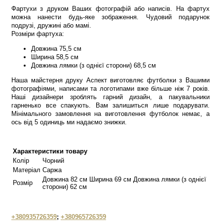
Фартухи з друком Ваших фотографій або написів. На фартух
можна нанести будь-яке зображення. Чудовий подарунок
подрузі, дружині або мамі.
Розміри фартуха:
Довжина 75,5 см
Ширина 58,5 см
Довжина лямки (з однієї сторони) 68,5 см
Наша майстерня друку Аспект виготовляє футболки з Вашими
фотографіями, написами та логотипами вже більше ніж 7 років.
Наші дизайнери зроблять гарний дизайн, а пакувальники
гарненько все спакують. Вам залишиться лише подарувати.
Мінімального замовлення на виготовлення футболок немає, а
ось від 5 одиниць ми надаємо знижки.
Характеристики товару
Колір
Чорний
Матеріал
Саржа
Довжина 82 см Ширина 69 см Довжина лямки (з однієї
Розмір
сторони) 62 см
+380935726359
;
+380965726359