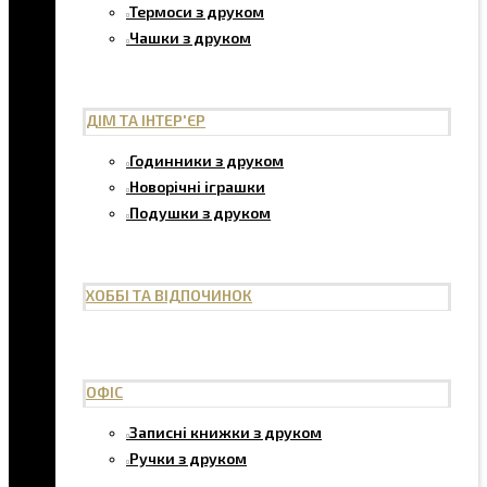
Термоси з друком
Чашки з друком
ДІМ ТА ІНТЕР'ЄР
Годинники з друком
Новорічні іграшки
Подушки з друком
ХОББІ ТА ВІДПОЧИНОК
ОФІС
Записні книжки з друком
Ручки з друком