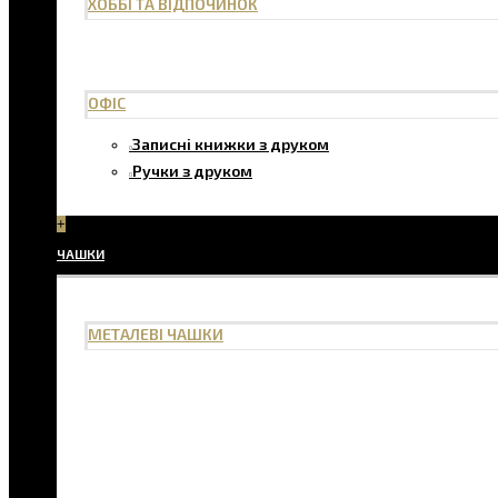
ХОББІ ТА ВІДПОЧИНОК
ОФІС
Записні книжки з друком
Ручки з друком
+
ЧАШКИ
МЕТАЛЕВІ ЧАШКИ