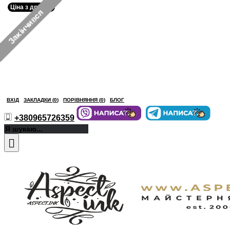
Ціна з друком
ВХІД
ЗАКЛАДКИ (
0
)
ПОРІВНЯННЯ (
0
)
БЛОГ
+380965726359