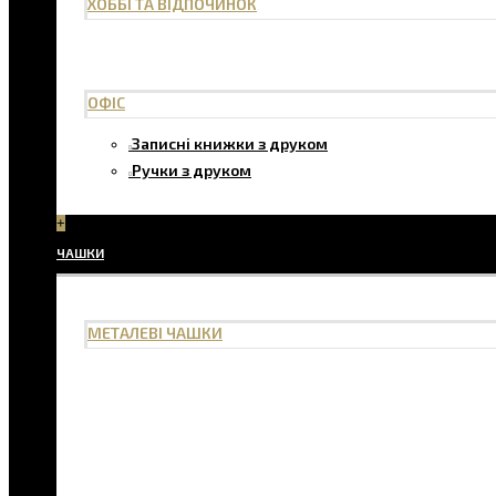
ХОББІ ТА ВІДПОЧИНОК
ОФІС
Записні книжки з друком
Ручки з друком
+
ЧАШКИ
МЕТАЛЕВІ ЧАШКИ