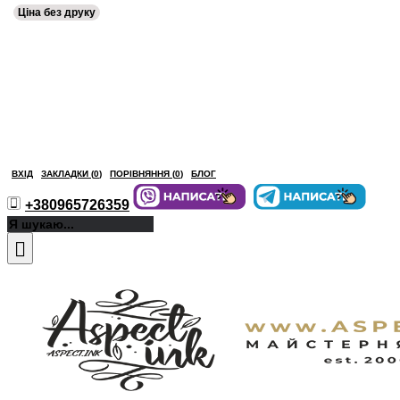
Ціна без друку
ВХІД
ЗАКЛАДКИ (
0
)
ПОРІВНЯННЯ (
0
)
БЛОГ
+380965726359