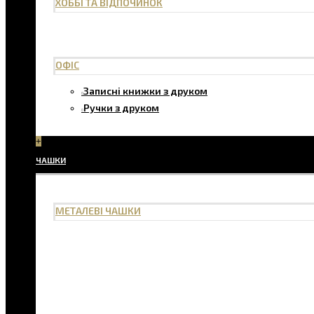
ХОББІ ТА ВІДПОЧИНОК
ОФІС
Записні книжки з друком
Ручки з друком
+
ЧАШКИ
МЕТАЛЕВІ ЧАШКИ