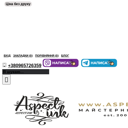
Ціна без друку
ВХІД
ЗАКЛАДКИ (
0
)
ПОРІВНЯННЯ (
0
)
БЛОГ
+380965726359