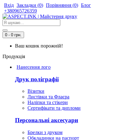
Вхід
Закладки (
0
)
Порівняння (
0
)
Блог
+380965726359
0 - 0 грн.
Ваш кошик порожній!
Продукція
Нанесення лого
Друк поліграфії
Візитки
Листівки та Флаєра
Наліпки та стікери
Сертифікати та дипломи
Персональні аксесуари
Брелки з друком
Обкладинки на паспорт