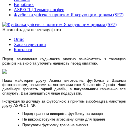
Виробник
ASPECT | Термотрансфер
Футболка унісекс з принтом Я керую цим цирком (SF7)
Натисніть для перегляду фото
Опис
Характеристики
Контакти
Перед замовлення будь-ласка уважно ознайомтесь з таблицею
розмірів на виріб та уточніть наявність перед оплатою.
Наша майстерня друку Аспект виготовляє футболки з Вашими
фотографіями, написами та логотипами вже більше ніж 7 років. Наші
дизайнери зроблять гарний дизайн, а пакувальники гарненько все
спакують. Вам залишиться лише подарувати.
Інструкція по догляду за футболкою з принтом виробництва майстерні
друку ASPECT.INK
Перед пранням виверніть футболку на виворіт
Не використовуйте агресивну хімію для прання
Прасувати футболку треба на виворіт