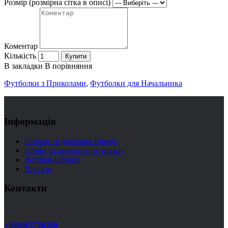
Розмір (розмірна сітка в описі)
Коментар
Кількість
Купити
В закладки
В порівняння
Футболки з Приколами
,
Футболки для Начальника
Інформація
Оплата та доставка товару
Обмін та повернення товару
Договір-Оферта
Про нас
Контакти
+380965726359