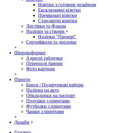
Візитки з готовим дизайном
Ексклюзивні візитки
Преміальні візитки
Стандартні візитки
Листівки та Флаєра
Наліпки та стікери
+
Наліпки "Прозорі"
Сертифікати та дипломи
+
Широкоформат
Адресні таблички
Переносні банери
Фото картини
+
Принти
Бокси / Подарункові набори
Наліпки на авто
Обкладинки на паспорт
Подушки з принтами
Футболки з принтами
Чашки з принтами
+
Дизайн
+
Головна