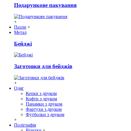
Подарункове пакування
+
Пазли
+
Метал
Бейджі
Заготовки для бейджів
+
Одяг
Кепки з друком
Кофти з друком
Панамки з друком
Фартухи з друком
Футболки з друком
+
Поліграфія
Візитки
+