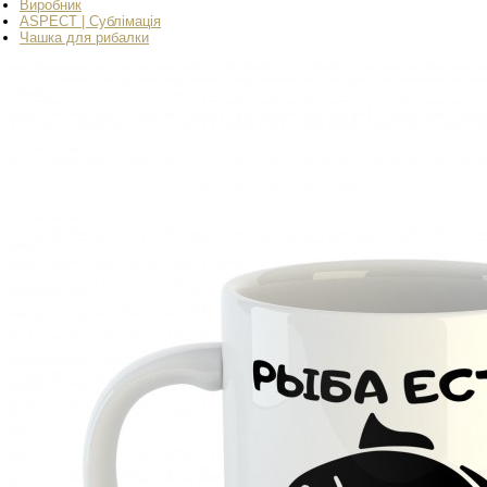
Виробник
ASPECT | Сублімація
Чашка для рибалки