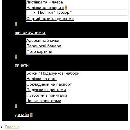
Листівки та Флаєра
Наліпки та стікери
+
Наліпки "Прозорі"
Сертифікати та дипломи
+
ШИРОКОФОРМАТ
Адресні таблички
Переносні банери
Фото картини
+
ПРИНТИ
Бокси / Подарункові набори
Наліпки на авто
Обкладинки на паспорт
Подушки з принтами
Футболки з принтами
Чашки з принтами
+
ДИЗАЙН
+
Головна