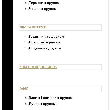
Термоси з друком
Чашки з друком
ДІМ ТА ІНТЕР'ЄР
Годинники з друком
Новорічні іграшки
Подушки з друком
ХОББІ ТА ВІДПОЧИНОК
ОФІС
Записні книжки з друком
Ручки з друком