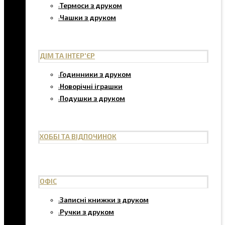
Термоси з друком
Чашки з друком
ДІМ ТА ІНТЕР'ЄР
Годинники з друком
Новорічні іграшки
Подушки з друком
ХОББІ ТА ВІДПОЧИНОК
ОФІС
Записні книжки з друком
Ручки з друком