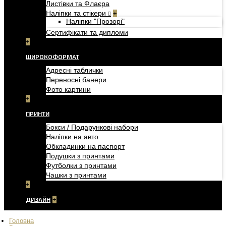
Листівки та Флаєра
Наліпки та стікери
+
Наліпки "Прозорі"
Сертифікати та дипломи
+
ШИРОКОФОРМАТ
Адресні таблички
Переносні банери
Фото картини
+
ПРИНТИ
Бокси / Подарункові набори
Наліпки на авто
Обкладинки на паспорт
Подушки з принтами
Футболки з принтами
Чашки з принтами
+
ДИЗАЙН
+
Головна