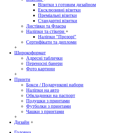
Візитки з готовим дизайном
Ексклюзивні візитки
Преміальні візитки
Стандартні візитки
Листівки та Флаєра
Наліпки та стікери
+
Наліпки "Прозорі"
Сертифікати та дипломи
+
Широкоформат
Адресні таблички
Переносні банери
Фото картини
+
Принти
Бокси / Подарункові набори
Наліпки на авто
Обкладинки на паспорт
Подушки з принтами
Футболки з принтами
Чашки з принтами
+
Дизайн
+
Головна