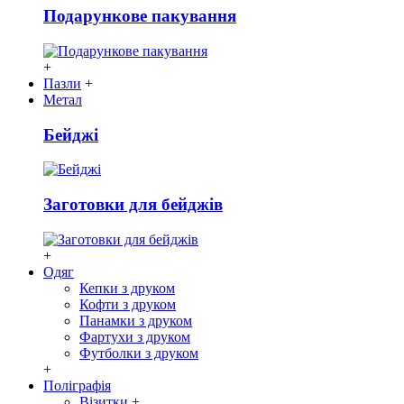
Подарункове пакування
+
Пазли
+
Метал
Бейджі
Заготовки для бейджів
+
Одяг
Кепки з друком
Кофти з друком
Панамки з друком
Фартухи з друком
Футболки з друком
+
Поліграфія
Візитки
+