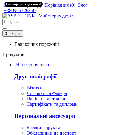
Без вартості дизайну!
Вхід
Закладки (
0
)
Порівняння (
0
)
Блог
+380965726359
0 - 0 грн.
Ваш кошик порожній!
Продукція
Нанесення лого
Друк поліграфії
Візитки
Листівки та Флаєра
Наліпки та стікери
Сертифікати та дипломи
Персональні аксесуари
Брелки з друком
Обкладинки на паспорт