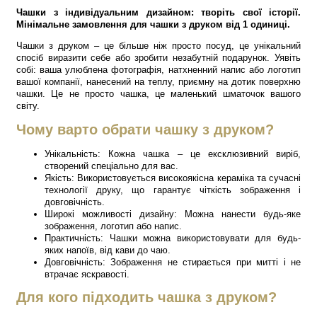
Чашки з індивідуальним дизайном: творіть свої історії.
Мінімальне замовлення для чашки з друком від 1 одиниці.
Чашки з друком – це більше ніж просто посуд, це унікальний
спосіб виразити себе або зробити незабутній подарунок. Уявіть
собі: ваша улюблена фотографія, натхненний напис або логотип
вашої компанії, нанесений на теплу, приємну на дотик поверхню
чашки. Це не просто чашка, це маленький шматочок вашого
світу.
Чому варто обрати чашку з друком?
Унікальність: Кожна чашка – це ексклюзивний виріб,
створений спеціально для вас.
Якість: Використовується високоякісна кераміка та сучасні
технології друку, що гарантує чіткість зображення і
довговічність.
Широкі можливості дизайну: Можна нанести будь-яке
зображення, логотип або напис.
Практичність: Чашки можна використовувати для будь-
яких напоїв, від кави до чаю.
Довговічність: Зображення не стирається при митті і не
втрачає яскравості.
Для кого підходить чашка з друком?