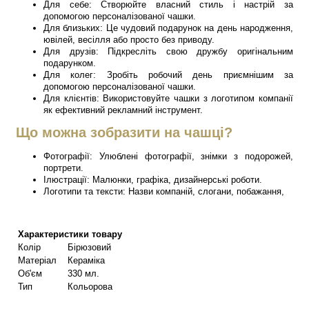
Для себе: Створюйте власний стиль і настрій за
допомогою персоналізованої чашки.
Для близьких: Це чудовий подарунок на день народження,
ювілей, весілля або просто без приводу.
Для друзів: Підкресліть свою дружбу оригінальним
подарунком.
Для колег: Зробіть робочий день приємнішим за
допомогою персоналізованої чашки.
Для клієнтів: Використовуйте чашки з логотипом компанії
як ефективний рекламний інструмент.
Що можна зобразити на чашці?
Фотографії: Улюблені фотографії, знімки з подорожей,
портрети.
Ілюстрації: Малюнки, графіка, дизайнерські роботи.
Логотипи та тексти: Назви компаній, слогани, побажання,
Характеристики товару
Колір
Бірюзовий
Матеріал
Кераміка
Об'єм
330 мл.
Тип
Кольорова