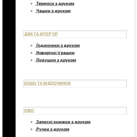
Термоси з друком
Чашки з друком
ДІМ ТА ІНТЕР'ЄР
Годинники з друком
Новорічні іграшки
Подушки з друком
ХОББІ ТА ВІДПОЧИНОК
ОФІС
Записні книжки з друком
Ручки з друком