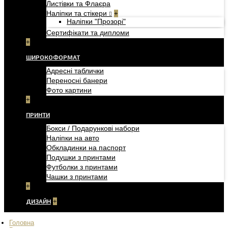
Листівки та Флаєра
Наліпки та стікери
+
Наліпки "Прозорі"
Сертифікати та дипломи
+
ШИРОКОФОРМАТ
Адресні таблички
Переносні банери
Фото картини
+
ПРИНТИ
Бокси / Подарункові набори
Наліпки на авто
Обкладинки на паспорт
Подушки з принтами
Футболки з принтами
Чашки з принтами
+
ДИЗАЙН
+
Головна