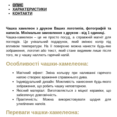
ОПИС
ХАРАКТЕРИСТИКИ
КОНТАКТИ
Чашка хамелеон з друком Ваших логотипів, фотографій та
написів. Мінімальне замовлення з друком - від 1 одиниці.
Чашка-хамелеон – це не просто посуд, а справжній магніт для
поглядів. Це унікальний подарунок, який змінює колір під
впливом температури. На її поверхню можна нанести будь-яке
зображення, логотип або текст, який стане видимим лише після
того, як у чашку наллють гарячий напій.
Особливості чашки-хамелеона:
Магічний ефект: Зміна кольору при наливанні гарячого
напою створює враження справжнього дива.
Індивідуальний дизайн: Можливість нанесення будь-якого
зображення, що робить чашку неповторною.
Якісний матеріал: Виготовляється з міцної кераміки, що
забезпечує довговічність.
Практичність: Можна використовувати щодня для
улюблених напоїв.
Переваги чашки-хамелеона: