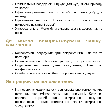
Оригінальний подарунок: Підійде для будь-якого приводу
та нагоди.
Ефективна реклама: Ваш логотип або текст завжди будуть
на виду.
Підвищення настрою: Кожен ковток з такої чашки
приносить позитивні емоції.
Універсальність: Може бути використана як вдома, так і в
офісі.
Де можна використовувати чашку-
хамелеона:
Корпоративні подарунки: Для співробітників, клієнтів та
партнерів.
Рекламні кампанії: Як промо-сувенір для залучення уваги.
Подарунки на свята: День народження, Новий рік,
професійні свята.
Особисте використання: Для створення затишку вдома.
Як працює чашка-хамелеон:
На поверхню чашки наноситься спеціальне термочутливе
покриття, яке змінює колір при нагріванні. Коли ви
наливаєте гарячий напій, зображення поступово
проявляється. Після охолодження чашки зображення
знову зникає.