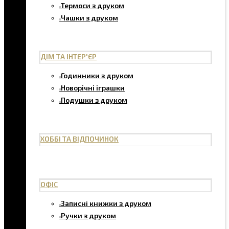
Термоси з друком
Чашки з друком
ДІМ ТА ІНТЕР'ЄР
Годинники з друком
Новорічні іграшки
Подушки з друком
ХОББІ ТА ВІДПОЧИНОК
ОФІС
Записні книжки з друком
Ручки з друком