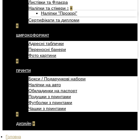
Листівки та Флаєра
Наліпки та стікери
+
Наліпки "Прозорі"
Сертифікати та дипломи
+
ШИРОКОФОРМАТ
Адресні таблички
Переносні банери
Фото картини
+
ПРИНТИ
Бокси / Подарункові набори
Наліпки на авто
Обкладинки на паспорт
Подушки з принтами
Футболки з принтами
Чашки з принтами
+
ДИЗАЙН
+
Головна