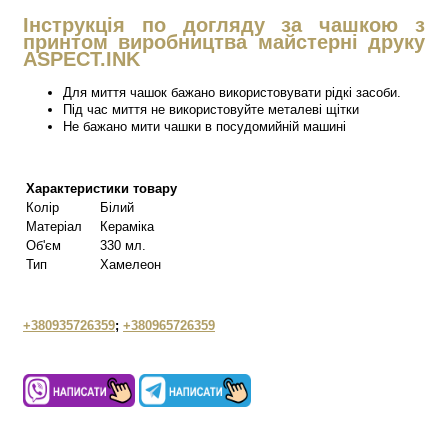
Інструкція по догляду за чашкою з
принтом виробництва майстерні друку
ASPECT.INK
Для миття чашок бажано використовувати рідкі засоби.
Під час миття не використовуйте металеві щітки
Не бажано мити чашки в посудомийній машині
Характеристики товару
Колір
Білий
Матеріал
Кераміка
Об'єм
330 мл.
Тип
Хамелеон
+380935726359
;
+380965726359