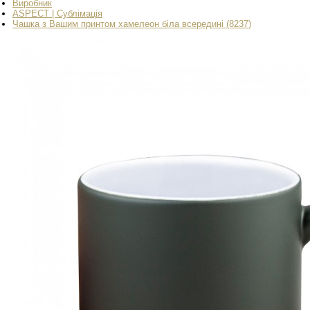
Виробник
ASPECT | Сублімація
Чашка з Вашим принтом хамелеон біла всередині (8237)