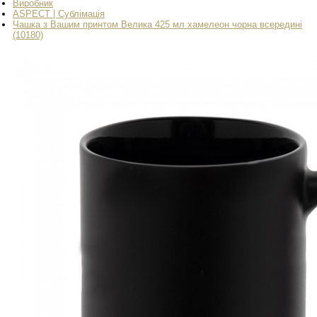
Виробник
ASPECT | Сублімація
Чашка з Вашим принтом Велика 425 мл хамелеон чорна всередині
(10180)