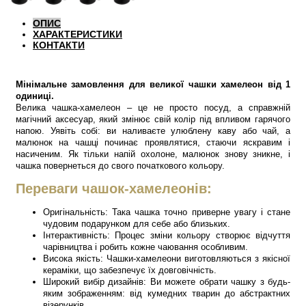
ОПИС
ХАРАКТЕРИСТИКИ
КОНТАКТИ
Мінімальне замовлення для великої чашки хамелеон від 1
одиниці.
Велика чашка-хамелеон – це не просто посуд, а справжній
магічний аксесуар, який змінює свій колір під впливом гарячого
напою. Уявіть собі: ви наливаєте улюблену каву або чай, а
малюнок на чашці починає проявлятися, стаючи яскравим і
насиченим. Як тільки напій охолоне, малюнок знову зникне, і
чашка повернеться до свого початкового кольору.
Переваги чашок-хамелеонів:
Оригінальність: Така чашка точно приверне увагу і стане
чудовим подарунком для себе або близьких.
Інтерактивність: Процес зміни кольору створює відчуття
чарівництва і робить кожне чаювання особливим.
Висока якість: Чашки-хамелеони виготовляються з якісної
кераміки, що забезпечує їх довговічність.
Широкий вибір дизайнів: Ви можете обрати чашку з будь-
яким зображенням: від кумедних тварин до абстрактних
візерунків.