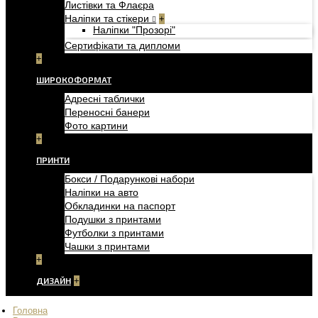
Листівки та Флаєра
Наліпки та стікери
+
Наліпки "Прозорі"
Сертифікати та дипломи
+
ШИРОКОФОРМАТ
Адресні таблички
Переносні банери
Фото картини
+
ПРИНТИ
Бокси / Подарункові набори
Наліпки на авто
Обкладинки на паспорт
Подушки з принтами
Футболки з принтами
Чашки з принтами
+
ДИЗАЙН
+
Головна