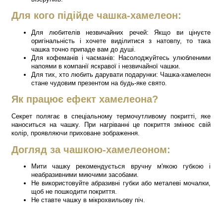
Для кого підійде чашка-хамелеон:
Для любителів незвичайних речей: Якщо ви цінуєте
оригінальність і хочете виділитися з натовпу, то така
чашка точно припаде вам до душі.
Для кофеманів і чаєманів: Насолоджуйтесь улюбленими
напоями в компанії яскравої і незвичайної чашки.
Для тих, хто любить дарувати подарунки: Чашка-хамелеон
стане чудовим презентом на будь-яке свято.
Як працює ефект хамелеона?
Секрет полягає в спеціальному термочутливому покритті, яке
наноситься на чашку. При нагріванні це покриття змінює свій
колір, проявляючи приховане зображення.
Догляд за чашкою-хамелеоном:
Мити чашку рекомендується вручну м'якою губкою і
неабразивними миючими засобами.
Не використовуйте абразивні губки або металеві мочалки,
щоб не пошкодити покриття.
Не ставте чашку в мікрохвильову піч.