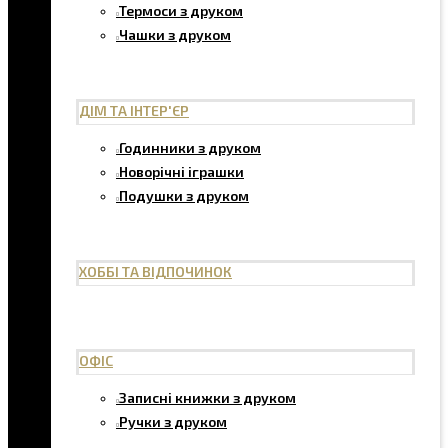
Термоси з друком
Чашки з друком
ДІМ ТА ІНТЕР'ЄР
Годинники з друком
Новорічні іграшки
Подушки з друком
ХОББІ ТА ВІДПОЧИНОК
ОФІС
Записні книжки з друком
Ручки з друком