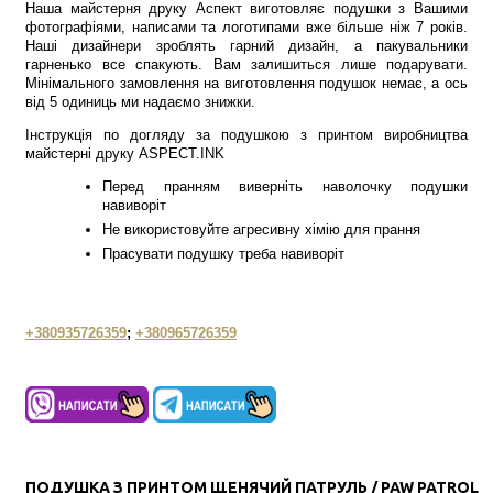
Наша майстерня друку Аспект виготовляє подушки з Вашими
фотографіями, написами та логотипами вже більше ніж 7 років.
Наші дизайнери зроблять гарний дизайн, а пакувальники
гарненько все спакують. Вам залишиться лише подарувати.
Мінімального замовлення на виготовлення подушок немає, а ось
від 5 одиниць ми надаємо знижки.
Інструкція по догляду за подушкою з принтом виробництва
майстерні друку ASPECT.INK
Перед пранням виверніть наволочку подушки
навиворіт
Не використовуйте агресивну хімію для прання
Прасувати подушку треба навиворіт
+380935726359
;
+380965726359
ПОДУШКА З ПРИНТОМ ЩЕНЯЧИЙ ПАТРУЛЬ / PAW PATROL