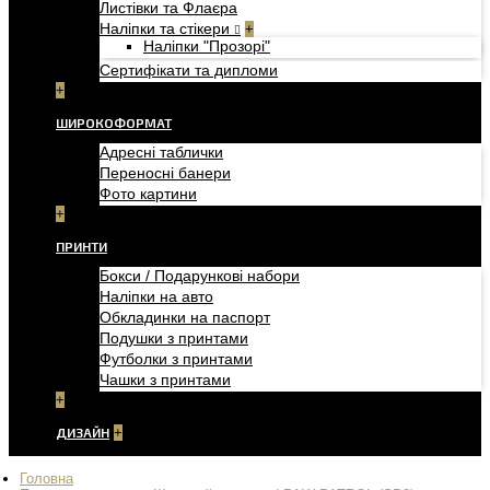
Листівки та Флаєра
Наліпки та стікери
+
Наліпки "Прозорі"
Сертифікати та дипломи
+
ШИРОКОФОРМАТ
Адресні таблички
Переносні банери
Фото картини
+
ПРИНТИ
Бокси / Подарункові набори
Наліпки на авто
Обкладинки на паспорт
Подушки з принтами
Футболки з принтами
Чашки з принтами
+
ДИЗАЙН
+
Головна