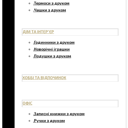
Термоси з друком
Чашки з друком
ДІМ ТА ІНТЕР'ЄР
Годинники з друком
Новорічні іграшки
Подушки з друком
ХОББІ ТА ВІДПОЧИНОК
ОФІС
Записні книжки з друком
Ручки з друком