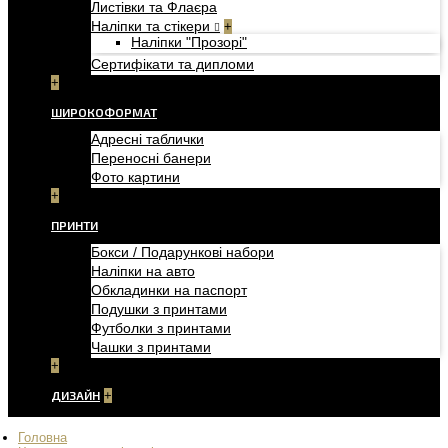
Листівки та Флаєра
Наліпки та стікери
+
Наліпки "Прозорі"
Сертифікати та дипломи
+
ШИРОКОФОРМАТ
Адресні таблички
Переносні банери
Фото картини
+
ПРИНТИ
Бокси / Подарункові набори
Наліпки на авто
Обкладинки на паспорт
Подушки з принтами
Футболки з принтами
Чашки з принтами
+
ДИЗАЙН
+
Головна