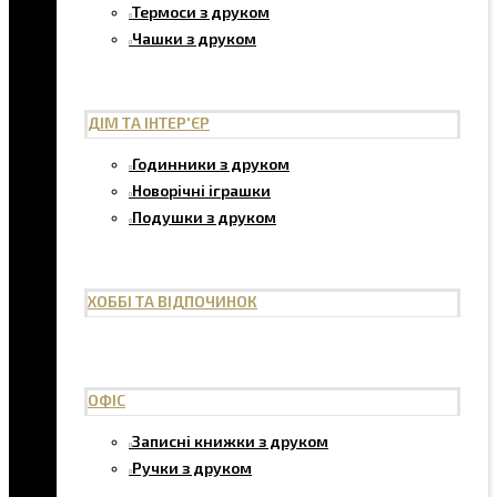
Термоси з друком
Чашки з друком
ДІМ ТА ІНТЕР'ЄР
Годинники з друком
Новорічні іграшки
Подушки з друком
ХОББІ ТА ВІДПОЧИНОК
ОФІС
Записні книжки з друком
Ручки з друком