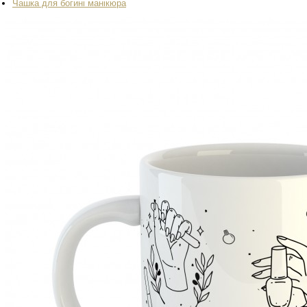
Чашка для богині манікюра