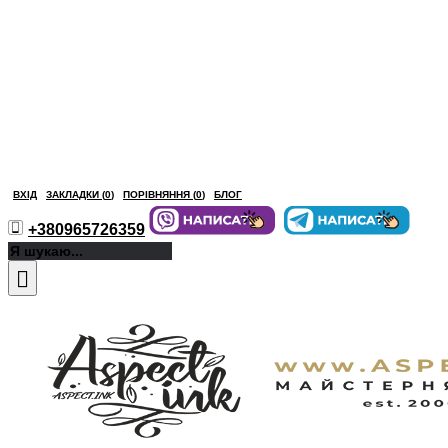
ВХІД
ЗАКЛАДКИ (
0
)
ПОРІВНЯННЯ (
0
)
БЛОГ
+380965726359