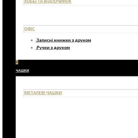
ХОББІ ТА ВІДПОЧИНОК
ОФІС
Записні книжки з друком
Ручки з друком
+
ЧАШКИ
МЕТАЛЕВІ ЧАШКИ